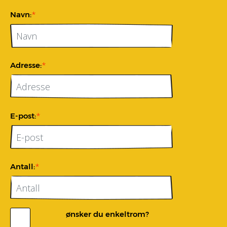
*
Navn:
*
Adresse:
*
E-post:
*
Antall:
ønsker du enkeltrom?