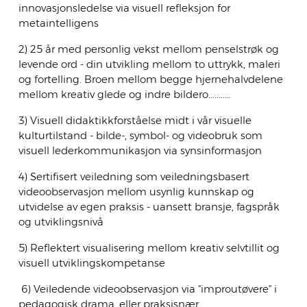
innovasjonsledelse via visuell refleksjon for
metaintelligens
2) 25 år med personlig vekst mellom penselstrøk og
levende ord - din utvikling mellom to uttrykk, maleri
og fortelling. Broen mellom begge hjernehalvdelene
mellom kreativ glede og indre bildero...........
3) Visuell didaktikkforståelse midt i vår visuelle
kulturtilstand - bilde-, symbol- og videobruk som
visuell lederkommunikasjon via synsinformasjon
4) Sertifisert veiledning som veiledningsbasert
videoobservasjon mellom usynlig kunnskap og
utvidelse av egen praksis - uansett bransje, fagspråk
og utviklingsnivå
5) Reflektert visualisering mellom kreativ selvtillit og
visuell utviklingskompetanse
6) Veiledende videoobservasjon via "improutøvere" i
pedagogisk drama, eller praksisnær